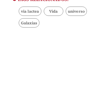
via lactea
Vida
universo
Galaxias