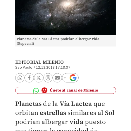
Planetas de la Vía Láctea podrían albergar vida.
(Especial)
EDITORIAL MILENIO
Sao Paulo
/
12.12.2018 17:19:07
Únete al canal de Milenio
Planetas
de la
Vía Lactea
que
orbitan
estrellas
similares al
Sol
podrían albergar
vida
puesto
que tienen la capacidad de