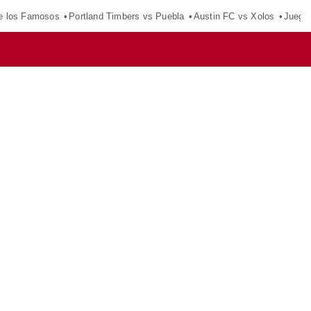
e los Famosos
Portland Timbers vs Puebla
Austin FC vs Xolos
Juego