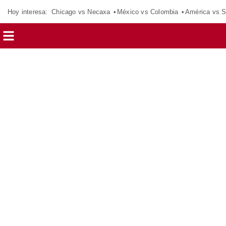
Hoy interesa:
Chicago vs Necaxa
México vs Colombia
América vs S