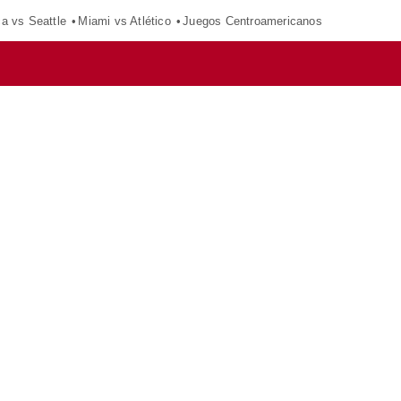
ca vs Seattle
Miami vs Atlético
Juegos Centroamericanos