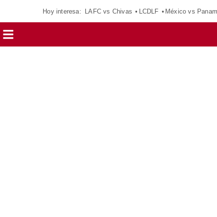
Hoy interesa:
LAFC vs Chivas
LCDLF
México vs Pana