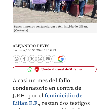
Buscan menor sentencia para feminicida de Lilian.
(Cortesía)
ALEJANDRO REYES
Pachuca
/
09.04.2026 14:16:33
Únete al canal de Milenio
A casi un mes del
fallo
condenatorio en contra de
J.P.H
. por el
feminicidio de
Lilian E.F
., restan dos testigos