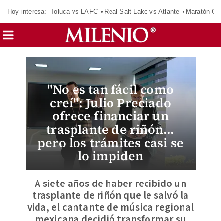
Hoy interesa:
Toluca vs LAFC
Real Salt Lake vs Atlante
Maratón C
"No es tan fácil como
creí": Julio Preciado
ofrece financiar un
trasplante de riñón...
pero los trámites casi se
lo impiden
A siete años de haber recibido un
trasplante de riñón que le salvó la
vida, el cantante de música regional
mexicana decidió transformar su