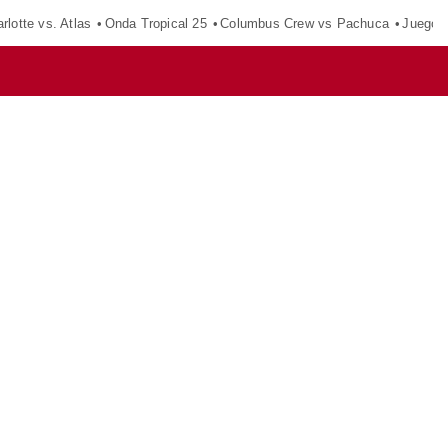
rlotte vs. Atlas
Onda Tropical 25
Columbus Crew vs Pachuca
Juegos