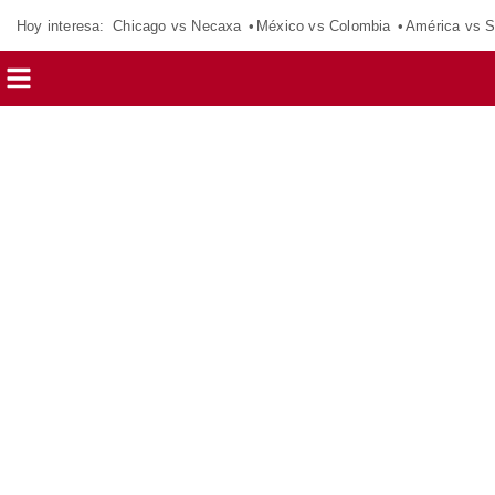
Hoy interesa:
Chicago vs Necaxa
México vs Colombia
América vs S