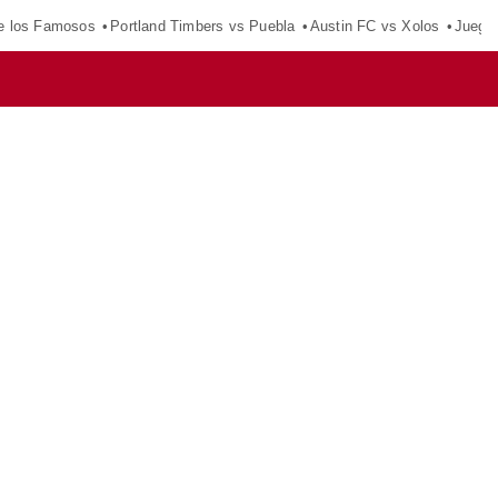
e los Famosos
Portland Timbers vs Puebla
Austin FC vs Xolos
Juego