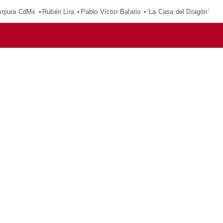
púrpura CdMx
Rubén Lira
Pablo Víctor Balario
‘La Casa del Dragón’