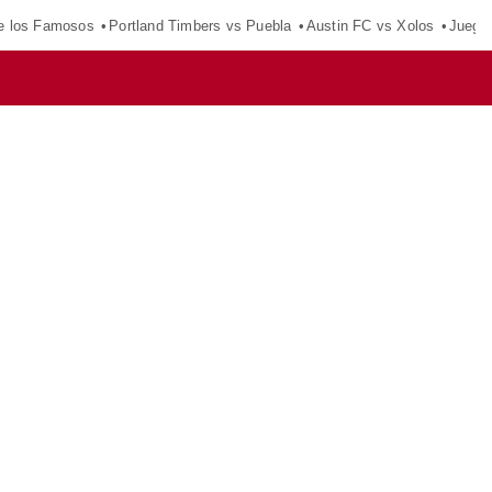
e los Famosos
Portland Timbers vs Puebla
Austin FC vs Xolos
Juego