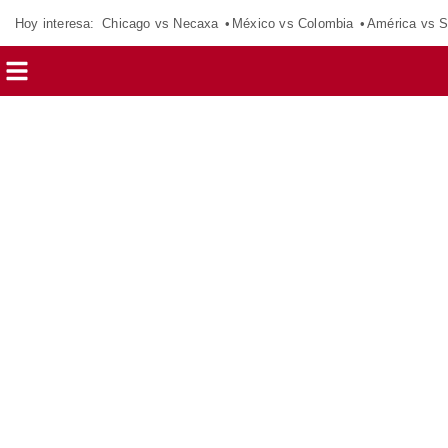
Hoy interesa:
Chicago vs Necaxa
México vs Colombia
América vs S