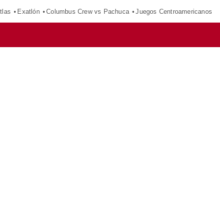
tlas
Exatlón
Columbus Crew vs Pachuca
Juegos Centroamericanos