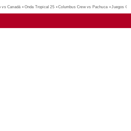
o vs Canadá
Onda Tropical 25
Columbus Crew vs Pachuca
Juegos Ce