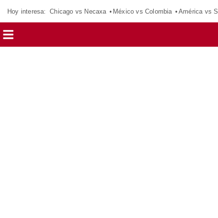
Hoy interesa:
Chicago vs Necaxa
México vs Colombia
América vs S