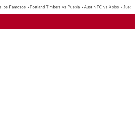
e los Famosos
Portland Timbers vs Puebla
Austin FC vs Xolos
Juego