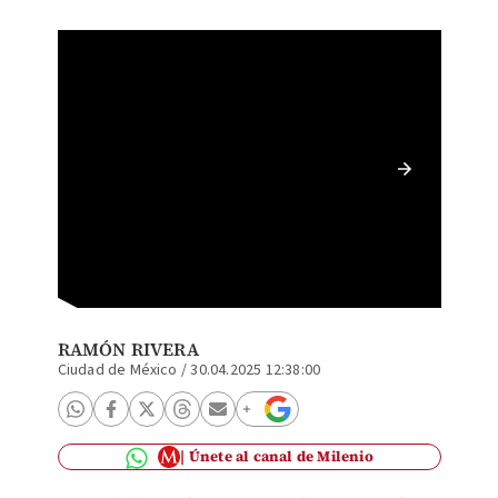
El Mart
Doble M
Wine Co
RAMÓN RIVERA
Ciudad de México
/
30.04.2025 12:38:00
Únete al canal de Milenio