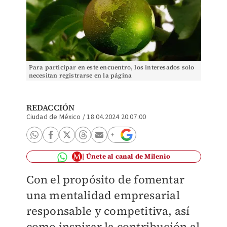
Para participar en este encuentro, los interesados solo
necesitan registrarse en la página
https://catedrabiencomun.ibero.mx . (Pixabay)
REDACCIÓN
Ciudad de México
/
18.04.2024 20:07:00
Únete al canal de Milenio
Con el propósito de fomentar
una mentalidad empresarial
responsable y competitiva, así
como inspirar la contribución al