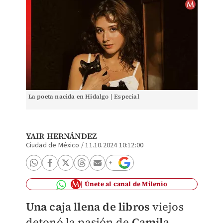
La poeta nacida en Hidalgo | Especial
YAIR HERNÁNDEZ
Ciudad de México
/
11.10.2024 10:12:00
Únete al canal de Milenio
Una caja llena de libros
viejos
detonó la pasión de
Camila