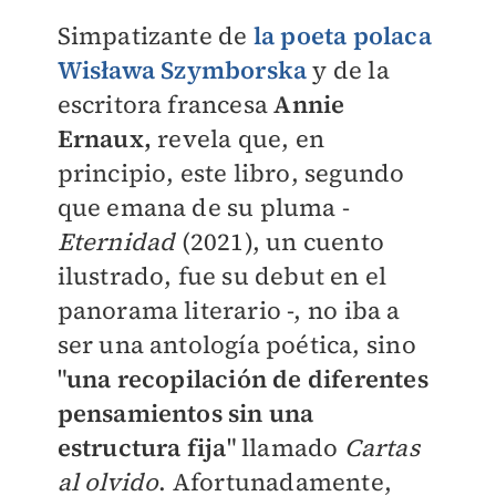
Simpatizante de
la poeta polaca
W
isława Szymborska
y de la
escritora francesa
A
nnie
Ernaux,
revela que, en
principio, este libro, segundo
que emana de su pluma -
Eternidad
(2021), un cuento
ilustrado, fue su debut en el
panorama literario -,
no iba a
ser una antología poética, sino
"
una recopilación de diferentes
pensamientos sin una
estructura fija
" llamado
C
artas
al olvido
. Afortunadamente,