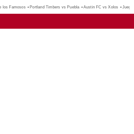
e los Famosos
Portland Timbers vs Puebla
Austin FC vs Xolos
Juego