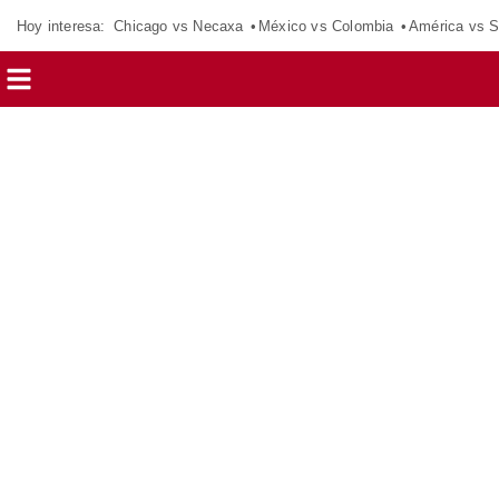
Hoy interesa:
Chicago vs Necaxa
México vs Colombia
América vs S