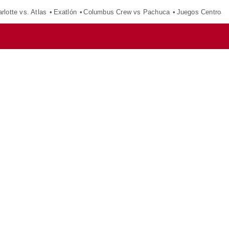
rlotte vs. Atlas
Exatlón
Columbus Crew vs Pachuca
Juegos Centroam