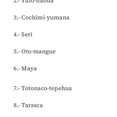
2.- Yuto-nahua
3.- Cochimí-yumana
4.- Seri
5.- Oto-mangue
6.- Maya
7.- Totonaco-tepehua
8.- Tarasca