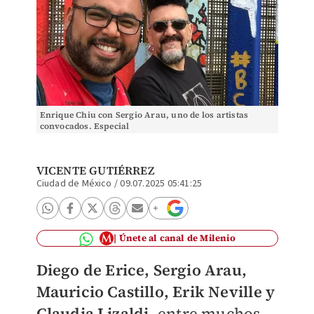
Enrique Chiu con Sergio Arau, uno de los artistas
convocados. Especial
VICENTE GUTIÉRREZ
Ciudad de México
/
09.07.2025 05:41:25
Únete al canal de Milenio
Diego de Erice, Sergio Arau,
Mauricio Castillo, Erik Neville y
Claudia Lizaldi,
entre muchos