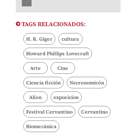
TAGS RELACIONADOS:
H. R. Giger
cultura
Howard Phillips Lovecraft
Arte
Cine
Ciencia ficción
Necronomicón
Alien
exposicion
Festival Cervantino
Cervantino
Biomecánica