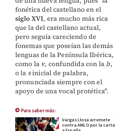
de una nueva lengua, pues "la
fonética del castellano en el
siglo XVI
, era mucho más rica
que la del castellano actual,
pero seguía careciendo de
fonemas que poseían las demás
lenguas de la Península Ibérica,
como la
v
, confundida con la
b
,
o la
s
inicial de palabra,
pronunciada siempre con el
apoyo de una vocal protética".
Para saber más:
Vargas Llosa arremete
contra AMLO por la carta
a España