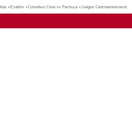
tlas
Exatlón
Columbus Crew vs Pachuca
Juegos Centroamericanos