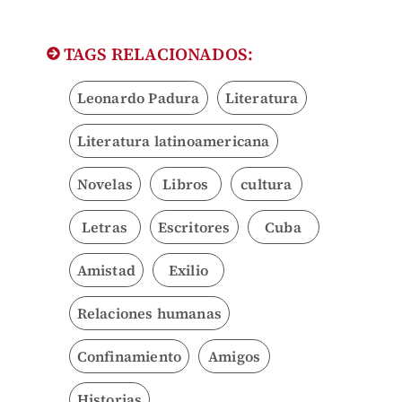
TAGS RELACIONADOS:
Leonardo Padura
Literatura
Literatura latinoamericana
Novelas
Libros
cultura
Letras
Escritores
Cuba
Amistad
Exilio
Relaciones humanas
Confinamiento
Amigos
Historias