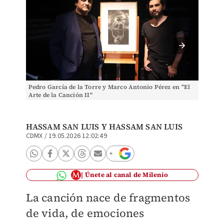
Pedro García de la Torre y Marco Antonio Pérez en "El
Pedro G
Arte de la Canción II"
Arte de
HASSAM SAN LUIS Y HASSAM SAN LUIS
CDMX
/
19.05.2026 12:02:49
Únete al canal de Milenio
La canción nace de fragmentos
de vida, de emociones