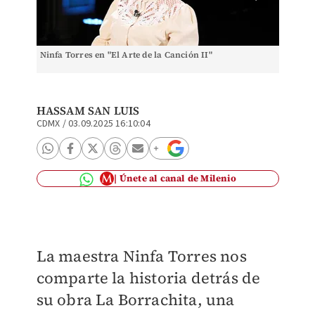
Ninfa Torres en "El Arte de la Canción II"
Interve
II"
HASSAM SAN LUIS
CDMX
/
03.09.2025 16:10:04
Únete al canal de Milenio
La maestra Ninfa Torres nos
comparte la historia detrás de
su obra La Borrachita, una