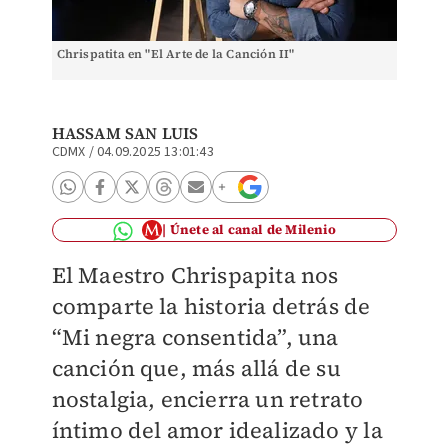
Chrispatita en "El Arte de la Canción II"
Interve
II"
HASSAM SAN LUIS
CDMX
/
04.09.2025 13:01:43
Únete al canal de Milenio
El Maestro Chrispapita nos
comparte la historia detrás de
“Mi negra consentida”, una
canción que, más allá de su
nostalgia, encierra un retrato
íntimo del amor idealizado y la