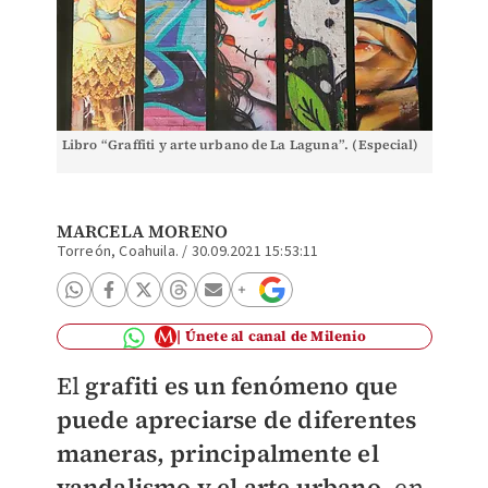
Libro “Graffiti y arte urbano de La Laguna”. (Especial)
MARCELA MORENO
Torreón, Coahuila.
/
30.09.2021 15:53:11
Únete al canal de Milenio
El
grafiti es un fenómeno que
puede apreciarse de diferentes
maneras, principalmente el
vandalismo y el arte urbano
, en