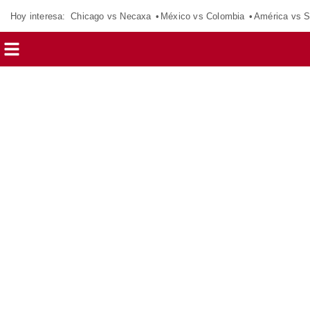
Hoy interesa:
Chicago vs Necaxa
México vs Colombia
América vs S