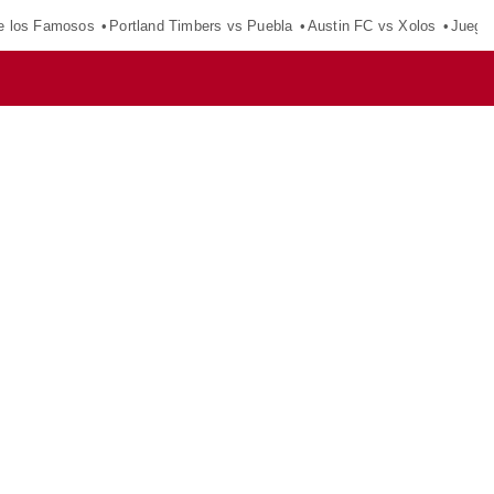
e los Famosos
Portland Timbers vs Puebla
Austin FC vs Xolos
Juego