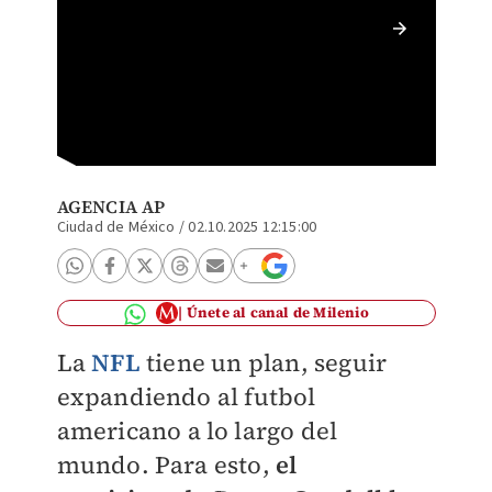
Comisio
México 
AGENCIA AP
Ciudad de México
/
02.10.2025 12:15:00
Únete al canal de Milenio
La
NFL
tiene un plan, seguir
expandiendo al futbol
americano a lo largo del
mundo. Para esto,
el