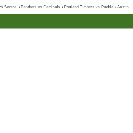
vs Santos
Panthers vs Cardinals
Portland Timbers vs Puebla
Austin F