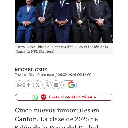
Drew Brees lidera a la generación 2026 del Salón de la
Fama de NFL (Reuters)
MICHEL CRUZ
Enviado/San Francisco
/
06.02.2026 09:42:00
Únete al canal de Milenio
Cinco nuevos inmortales en
Canton. La clase de 2026 del
Salón de la Fama del Futbol