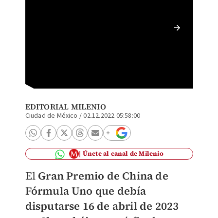
El Gran
debido 
EDITORIAL MILENIO
Ciudad de México
/
02.12.2022 05:58:00
Únete al canal de Milenio
El
Gran Premio de China de
Fórmula Uno que debía
disputarse 16 de abril de 2023