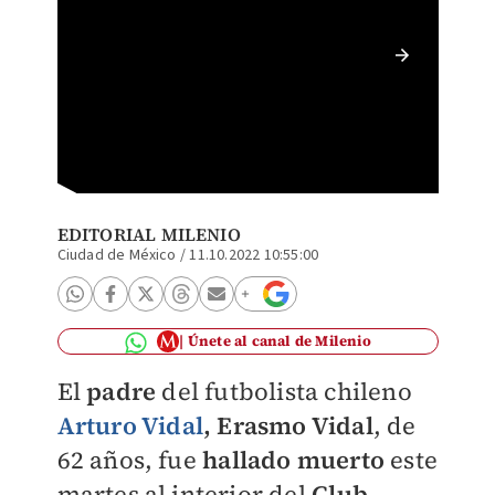
Murió e
EDITORIAL MILENIO
Ciudad de México
/
11.10.2022 10:55:00
Únete al canal de Milenio
El
padre
del futbolista chileno
Arturo Vidal
, Erasmo Vidal
, de
62 años, fue
hallado muerto
este
martes al interior del
Club