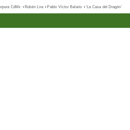
púrpura CdMx
Rubén Lira
Pablo Víctor Balario
‘La Casa del Dragón’