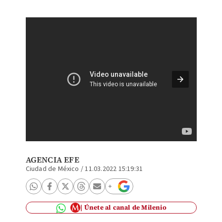
Ucrania
su sele
AGENCIA EFE
Ciudad de México
/
11.03.2022 15:19:31
Únete al canal de Milenio