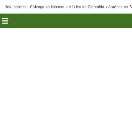
Hoy interesa:
Chicago vs Necaxa
México vs Colombia
América vs S