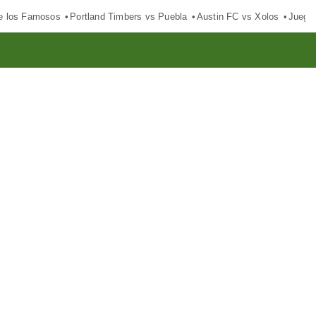
e los Famosos
Portland Timbers vs Puebla
Austin FC vs Xolos
Juego