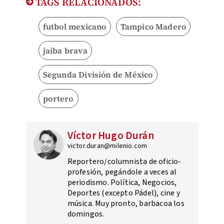
TAGS RELACIONADOS:
futbol mexicano
Tampico Madero
jaiba brava
Segunda División de México
portero
Víctor Hugo Durán
victor.duran@milenio.com
Reportero/columnista de oficio-
profesión, pegándole a veces al
periodismo. Política, Negocios,
Deportes (excepto Pádel), cine y
música. Muy pronto, barbacoa los
domingos.