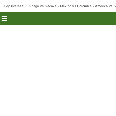
Hoy interesa:
Chicago vs Necaxa
México vs Colombia
América vs S