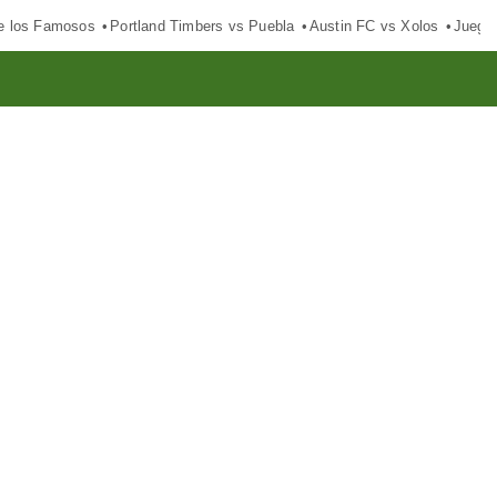
e los Famosos
Portland Timbers vs Puebla
Austin FC vs Xolos
Juego