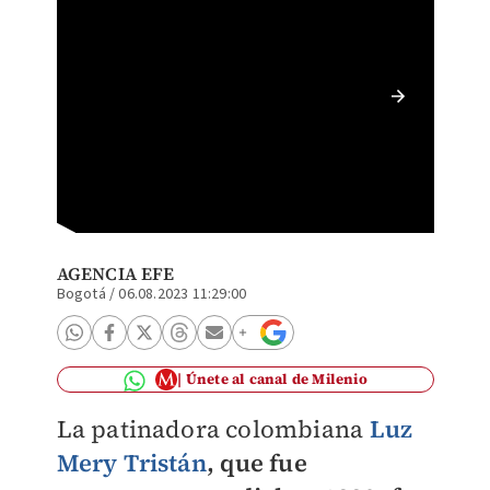
Ex camp
es ases
@luzmer
AGENCIA EFE
Bogotá
/
06.08.2023 11:29:00
Únete al canal de Milenio
La patinadora colombiana
Luz
Mery Tristán
, que fue