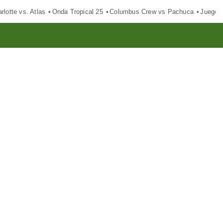
rlotte vs. Atlas
Onda Tropical 25
Columbus Crew vs Pachuca
Juegos