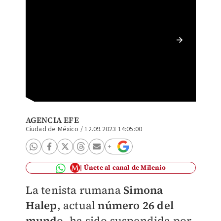
Simona 
(AFP)
AGENCIA EFE
Ciudad de México
/
12.09.2023 14:05:00
Únete al canal de Milenio
La tenista rumana
Simona
Halep
, actual
número 26 del
mund
o, ha sido suspendida por