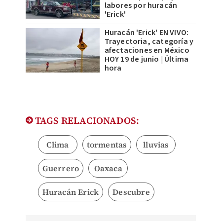
labores por huracán
'Erick'
Huracán 'Erick' EN VIVO:
Trayectoria, categoría y
afectaciones en México
HOY 19 de junio | Última
hora
TAGS RELACIONADOS:
Clima
tormentas
lluvias
Guerrero
Oaxaca
Huracán Erick
Descubre