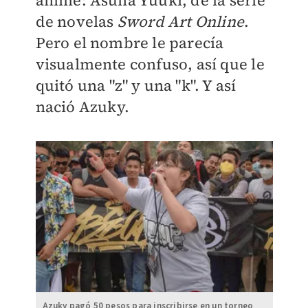
anime: Asuna Yuuki, de la serie
de novelas
Sword Art Online
.
Pero el nombre le parecía
visualmente confuso, así que le
quitó una "z" y una "k". Y así
nació Azuky.
Azuky pagó 50 pesos para inscribirse en un torneo