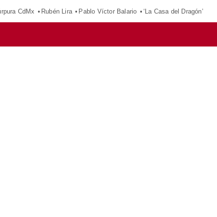
púrpura CdMx
Rubén Lira
Pablo Víctor Balario
‘La Casa del Dragón’