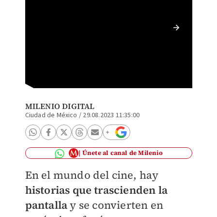
Zendaya
3'
MILENIO DIGITAL
Ciudad de México
/
29.08.2023 11:35:00
Únete al canal de Milenio
En el mundo del cine, hay
historias que trascienden la
pantalla
y se convierten en