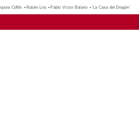
púrpura CdMx
Rubén Lira
Pablo Víctor Balario
‘La Casa del Dragón’