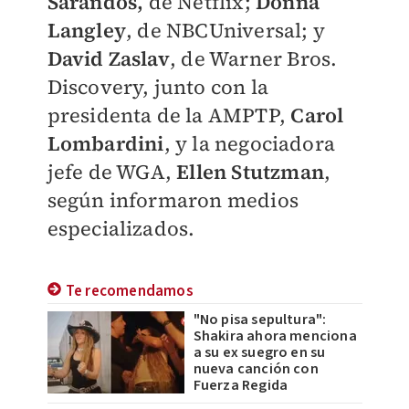
Sarandos,
de Netflix;
Donna
Langley
, de NBCUniversal; y
David Zaslav
, de Warner Bros.
Discovery, junto con la
presidenta de la AMPTP,
Carol
Lombardini
, y la negociadora
jefe de WGA,
Ellen Stutzman
,
según informaron medios
especializados.
Te recomendamos
"No pisa sepultura":
Shakira ahora menciona
a su ex suegro en su
nueva canción con
Fuerza Regida