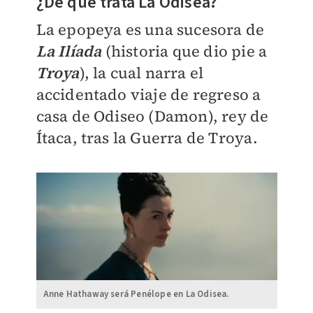
¿De qué trata La Odisea?
La epopeya es una sucesora de
La Ilíada
(historia que dio pie a
Troya
), la cual narra el
accidentado viaje de regreso a
casa de Odiseo (Damon), rey de
Ítaca, tras la Guerra de Troya.
Anne Hathaway será Penélope en La Odisea.