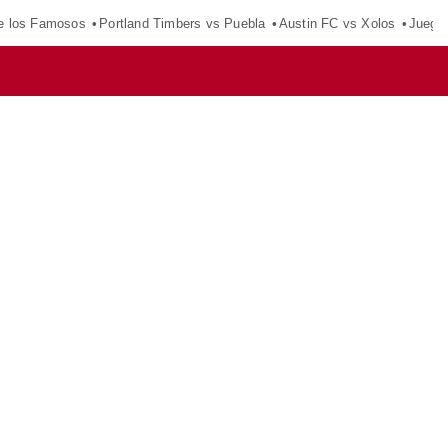
e los Famosos
Portland Timbers vs Puebla
Austin FC vs Xolos
Juego