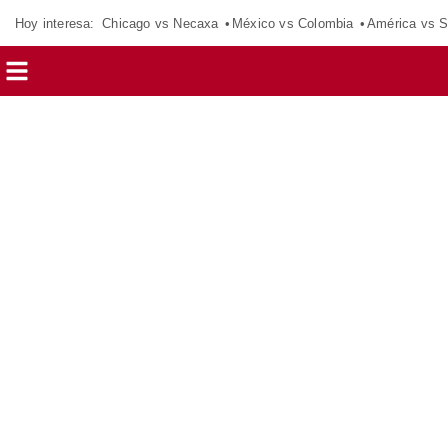
Hoy interesa:
Chicago vs Necaxa
México vs Colombia
América vs S