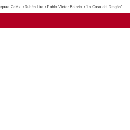
púrpura CdMx
Rubén Lira
Pablo Víctor Balario
‘La Casa del Dragón’