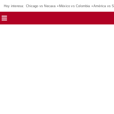
Hoy interesa:
Chicago vs Necaxa
México vs Colombia
América vs S