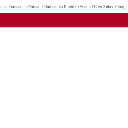
e los Famosos
Portland Timbers vs Puebla
Austin FC vs Xolos
Juego