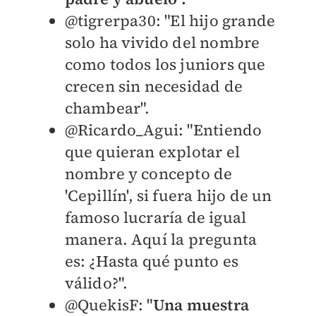
@tigrerpa30: "
El hijo grande
solo ha vivido del nombre
como todos los juniors que
crecen sin necesidad de
chambear".
@Ricardo_Agui: "E
ntiendo
que quieran explotar el
nombre y concepto de
'Cepillín', si fuera hijo de un
famoso lucraría de igual
manera. Aquí la pregunta
es: ¿Hasta qué punto es
válido?".
@QuekisF: "
U
na muestra