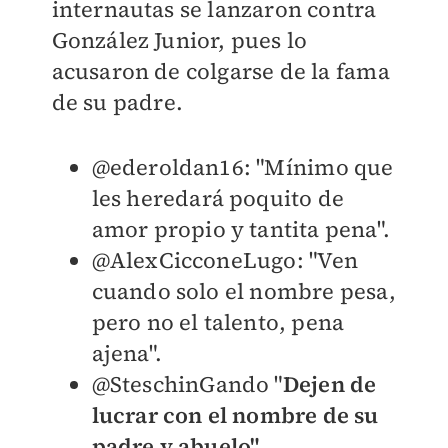
internautas se lanzaron contra
González Junior, pues lo
acusaron de colgarse de la fama
de su padre.
@ederoldan16: "M
ínimo que
les heredará poquito de
amor propio y tantita pena".
@AlexCicconeLugo: "
Ven
cuando solo el nombre pesa,
pero no el talento, pena
ajena".
@SteschinGando "
D
ejen de
lucrar con el nombre de su
padre y abuelo".