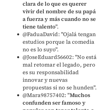
clara de lo que es querer
vivir del nombre de su papá
a fuerza y más cuando no se
tiene talento
".
@FaduaDavid: "O
jalá tengan
estudios porque la comedia
no es lo suyo".
@JoseEduard56602: "N
o está
mal retomar el legado, pero
es su responsabilidad
innovar y nuevas
propuestas si no se hunden".
@Mara98757402: "
M
uchos
confunden ser famoso y