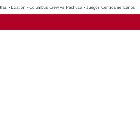
tlas
Exatlón
Columbus Crew vs Pachuca
Juegos Centroamericanos