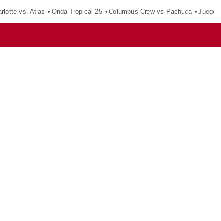
rlotte vs. Atlas
Onda Tropical 25
Columbus Crew vs Pachuca
Juegos